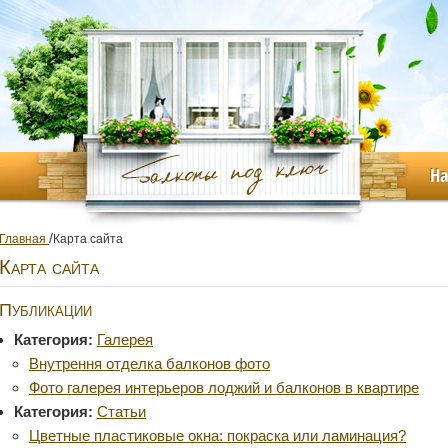
Н
/
Главная
Карта сайта
Карта сайта
Публикации
Категория:
Галерея
Внутрення отделка балконов фото
Фото галерея интерьеров лоджий и балконов в квартире
Категория:
Статьи
Цветные пластиковые окна: покраска или ламинация?