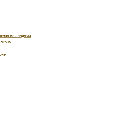
лкона или лоджии
алкона
оне