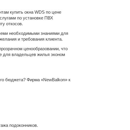
нтам купить окна WDS по цене
услугами по установке ПВХ
ту откосов.
семи необходимыми знаниями для
желания и требования клиента.
 прозрачном ценообразовании, что
же для владельцев жилья эконом
его бюджета? Фирма «NewBalkon» к
тажа подоконников.