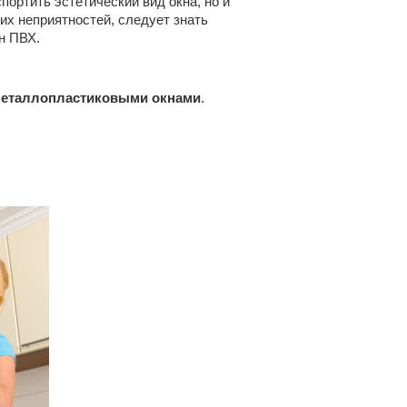
портить эстетический вид окна, но и
их неприятностей, следует знать
н ПВХ.
 металлопластиковыми окнами
.