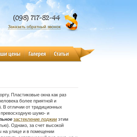
(098) 717-82-44
Заказать обратный звонок
аши цены
Галерея
Статьи
рту. Пластиковые окна как раз
человека более приятной и
. В отличии от традиционных
 превосходную шумо- и
льное
застекление лоджии
этим
ью). Однако, за счет высокой
ы на улице и в помещении