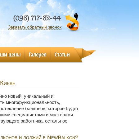
(098) 717-82-44
Заказать обратный звонок
аши цены
Галерея
Статьи
 Киеве
нно новый, уникальный и
ить многофункциональность,
остекление балконов, которое будет
шими специалистами и мастерами.
ствующего работника, остальное
алконов и лоджий в NewBalkon?