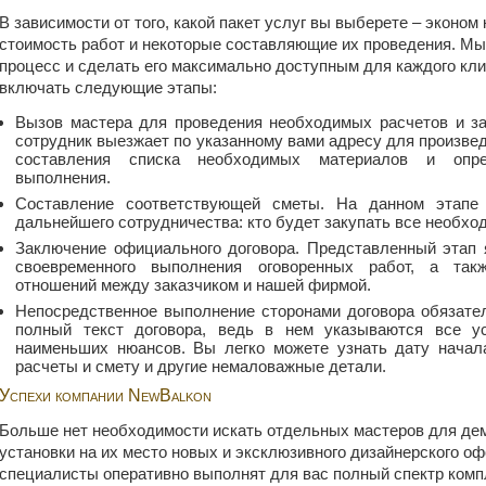
В зависимости от того, какой пакет услуг вы выберете – эконом
стоимость работ и некоторые составляющие их проведения. М
процесс и сделать его максимально доступным для каждого кли
включать следующие этапы:
Вызов мастера для проведения необходимых расчетов и з
сотрудник выезжает по указанному вами адресу для произвед
составления списка необходимых материалов и опре
выполнения.
Составление соответствующей сметы. На данном этапе
дальнейшего сотрудничества: кто будет закупать все необхо
Заключение официального договора. Представленный этап я
своевременного выполнения оговоренных работ, а так
отношений между заказчиком и нашей фирмой.
Непосредственное выполнение сторонами договора обязател
полный текст договора, ведь в нем указываются все ус
наименьших нюансов. Вы легко можете узнать дату начала
расчеты и смету и другие немаловажные детали.
Успехи компании NewBalkon
Больше нет необходимости искать отдельных мастеров для дем
установки на их место новых и эксклюзивного дизайнерского о
специалисты оперативно выполнят для вас полный спектр комп